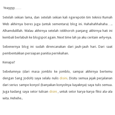
Yeayyyy……
Setelah sekian lama, dan setelah sekian kali ngerepotin tim teknisi Rumah
Web akhirnya beres juga (untuk sementara) blog ini. Hahahahhahaha…..
Alhamdulillah. Walau akhirnya setelah istikhoroh panjang akhirnya hati ini
kembali berlabuh ke blogspot again. Next time lah ya aku ceritain
why-
nya.
Sebenernya blog ini sudah direncanakan dari jauh-jauh hari. Dari saat
pembentukkan persiapan panitia pernikahan.
Kenapa?
Sebelumnya (dari masa jomblo ke jomblo, sampai akhirnya bertemu
dengan Sang Jodoh) saya selalu nulis
disini
. Disitu semua jejak perjalanan
dari serius sampe konyol (banyakan konyolnya kayaknya) saya tulis semua.
Juga kadang saya setor tulisan
disini
, untuk setor karya-karya fiksi ala-ala
wita. Hehehe..