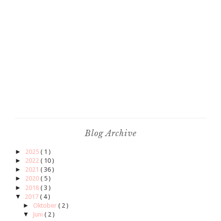
Blog Archive
►
2025
( 1 )
►
2022
( 10 )
►
2021
( 36 )
►
2020
( 5 )
►
2018
( 3 )
▼
2017
( 4 )
►
Oktober
( 2 )
▼
Juni
( 2 )