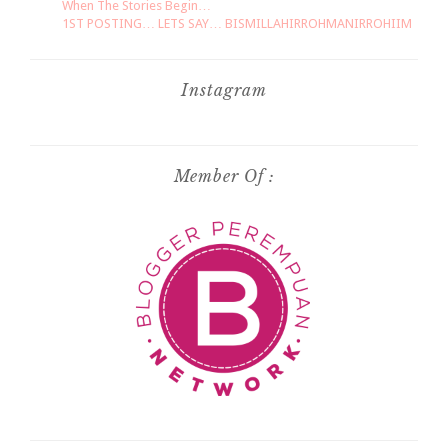
When The Stories Begin…
1ST POSTING… LETS SAY… BISMILLAHIRROHMANIRROHIIM
Instagram
Member Of :